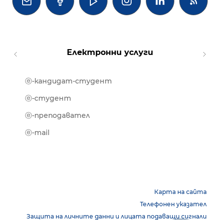




Електронни услуги
ⓔ-кандидат-студент
MOOD
ⓔ-биб
ⓔ-студент
ⓔ-кни
ⓔ-преподавател
ⓔ-trai
ⓔ-mail
Карта на сайта
Телефонен указател
Защита на личните данни и лицата подаващи сигнали