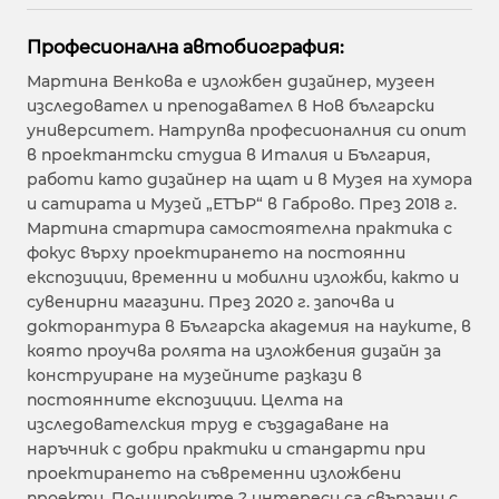
Професионална автобиография:
Мартина Венкова е изложбен дизайнер, музеен
изследовател и преподавател в Нов български
университет. Натрупва професионалния си опит
в проектантски студиа в Италия и България,
работи като дизайнер на щат и в Музея на хумора
и сатирата и Музей „ЕТЪР“ в Габрово. През 2018 г.
Мартина стартира самостоятелна практика с
фокус върху проектирането на постоянни
експозиции, временни и мобилни изложби, както и
сувенирни магазини. През 2020 г. започва и
докторантура в Българска академия на науките, в
която проучва ролята на изложбения дизайн за
конструиране на музейните разкази в
постоянните експозиции. Целта на
изследователския труд е създадаване на
наръчник с добри практики и стандарти при
проектирането на съвременни изложбени
проекти. По-широките ? интереси са свързани с