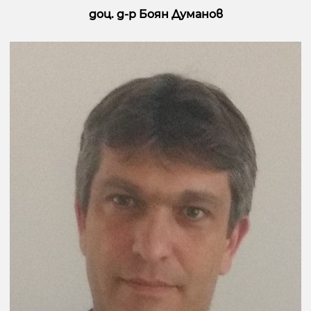
доц. д-р Боян Думанов