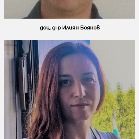
доц. д-р Илиян Боянов