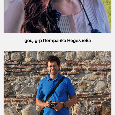
доц. д-р Петранка Неделчева