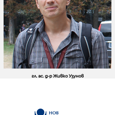
гл. ас. д-р Живко Узунов