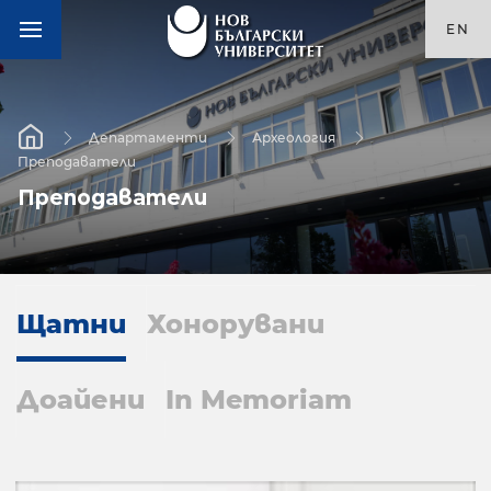
EN
Департаменти
Археология
Преподаватели
Преподаватели
Щатни
Хонорувани
Доайени
In Memoriam