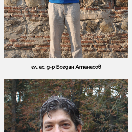
гл. ас. д-р Богдан Атанасов