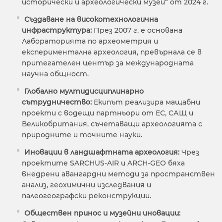
исторически и археологически музеи“ от 2024 г.
Създаване на високотехнологична
инфраструктура:
През 2007 г. е основана
Лабораторията по археометрия и
експериментална археология, превърнала се в
притегателен център за международната
научна общност.
Глобално мултидисциплинарно
сътрудничество:
Екипът реализира мащабни
проекти с водещи партньори от ЕС, САЩ и
Великобритания, съчетаващи археологията с
природните и точните науки.
Иновации в ландшафтната археология:
Чрез
проектите SARCHUS-AIR и ARCH-GEO бяха
внедрени авангардни методи за пространствен
анализ, геохимични изследвания и
палеогеографски реконструкции.
Обществен принос и музейни иновации: