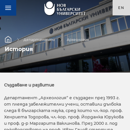
EN
Департаменти
Археология
История
Създаване и развитие
Департамент „Археология“ е създаден през 1993 г.
от плеяда забележителни учени, оставили дълбока
следа в българската наука, сред които чл.-кор. проф.
Хенриета Тодорова, чл.-кор. проф. Йорданка Юрукова
и проф. д-р Маргарита Ваклинова. През 2000 г. под
ръководството на проф. Иван Гацов стартира