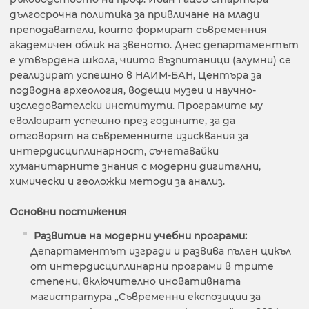
дългосрочна политика за привличане на млади
преподаватели, които формират съвременния
академичен облик на звеното. Днес департаментът
е утвърдена школа, чиито възпитаници (алумни) се
реализират успешно в НАИМ-БАН, Центъра за
подводна археология, водещи музеи и научно-
изследователски институти. Програмите му
еволюират успешно през годините, за да
отговорят на съвременните изисквания за
интердисциплинарност, съчетавайки
хуманитарните знания с модерни дигитални,
химически и геоложки методи за анализ.
Основни постижения
Развитие на модерни учебни програми:
Департаментът изгради и развива пълен цикъл
от интердисциплинарни програми в трите
степени, включително иновативната
магистратура „Съвременни експозиции за